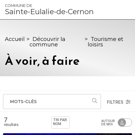
Panneau de gestion des cookies
COMMUNE DE
Sainte-Eulalie-de-Cernon
Accueil
>
Découvrir la
>
Tourisme et
commune
loisirs
À voir, à faire
MOTS-CLÉS
FILTRES
7
TRI PAR
AUTOUR
NOM
DE MOI
résultats