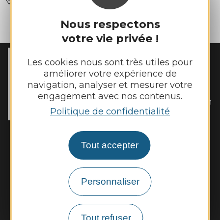
SAINTE-EULALIE-DE-CERNON
Nous respectons
votre vie privée !
Les cookies nous sont très utiles pour
MAIRIE DE
SAINTE-EULALIE-
améliorer votre expérience de
DE-CERNON
navigation, analyser et mesurer votre
5, rue de la Mairie 

engagement avec nos contenus.
12230 Sainte-Eulalie-de-Cernon
Politique de confidentialité
Tél. :
05 65 62 72 99
Horaires d'ouverture :
Tout accepter
Les lundis et jeudis de 10h à 12h et de 14h
à 16h
Personnaliser
Nous contacter
Météo
Tout refuser