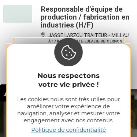
Responsable d'équipe de
production / fabrication en
industries (H/F)
JASSE LARZOU TRAITEUR -
MILLAU
À 17 KM DE SAINTE-EULALIE-DE-CERNON
CDI
- 1 poste à pourvoir
-
39H/semaineTravail en journéeh par
semaine
Plus de résultats
Nous respectons
votre vie privée !
Les cookies nous sont très utiles pour
améliorer votre expérience de
navigation, analyser et mesurer votre
engagement avec nos contenus.
On recrute en
Aveyron !
Politique de confidentialité