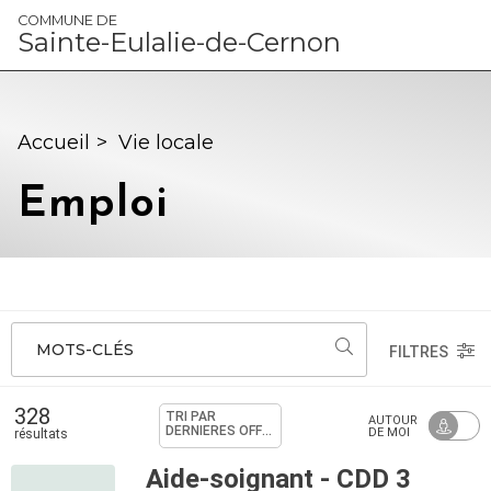
Panneau de gestion des cookies
COMMUNE DE
Sainte-Eulalie-de-Cernon
Accueil
>
Vie locale
Emploi
MOTS-CLÉS
FILTRES
328
TRI PAR
AUTOUR
DERNIÈRES OFFRES
DE MOI
résultats
Aide-soignant - CDD 3