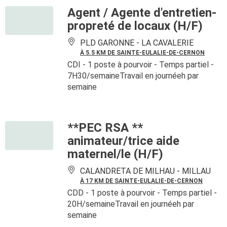
Agent / Agente d'entretien-
propreté de locaux (H/F)
PLD GARONNE -
LA CAVALERIE
À 5.5 KM DE SAINTE-EULALIE-DE-CERNON
CDI
- 1 poste à pourvoir
- Temps partiel -
7H30/semaineTravail en journéeh par
semaine
**PEC RSA **
animateur/trice aide
maternel/le (H/F)
CALANDRETA DE MILHAU -
MILLAU
À 17 KM DE SAINTE-EULALIE-DE-CERNON
CDD
- 1 poste à pourvoir
- Temps partiel -
20H/semaineTravail en journéeh par
semaine