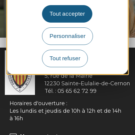
VOIR LES OFFRES D'EMPLOI
Tout accepter
Personnaliser
Tout refuser
MAIRIE DE
SAINTE-EULALIE-
DE-CERNON
5, rue de la Mairie 

12230 Sainte-Eulalie-de-Cernon
Tél. :
05 65 62 72 99
Horaires d'ouverture :
Les lundis et jeudis de 10h à 12h et de 14h
à 16h