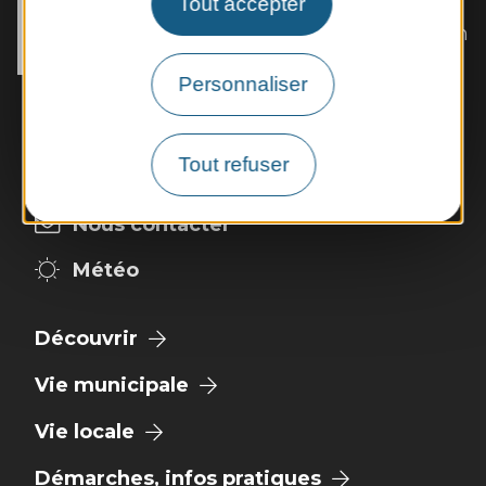
Tout accepter
5, rue de la Mairie 

12230 Sainte-Eulalie-de-Cernon
Tél. :
05 65 62 72 99
Personnaliser
Horaires d'ouverture :
Les lundis et jeudis de 10h à 12h et de 14h
à 16h
Tout refuser
Nous contacter
Météo
Découvrir
Vie municipale
Vie locale
Démarches, infos pratiques