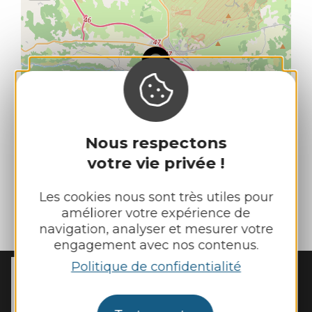
Nous respectons
votre vie privée !
Les cookies nous sont très utiles pour
améliorer votre expérience de
| Map data ©
Leaflet
OpenStreetMap contributors
navigation, analyser et mesurer votre
engagement avec nos contenus.
Politique de confidentialité
MAIRIE DE
SAINTE-EULALIE-
DE-CERNON