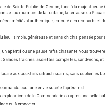
trale de Sainte-Eulalie-de-Cernon, face à la majestueu
anes et au murmure de la fontaine, la terrasse du Plaça e
n décor médiéval authentique, entouré des remparts et de
u lieu :
simple, généreuse et sans chichis
, pensée pour
, un apéritif ou une pause rafraîchissante, vous trouvere
 Salades fraîches, assiettes complètes, sandwichs, et b
e locale aux cocktails rafraîchissants, sans oublier les 
gourmands pour une envie sucrée l’après-midi.
eux explorations de la Commanderie ou après une belle ba
place ou à emporter.