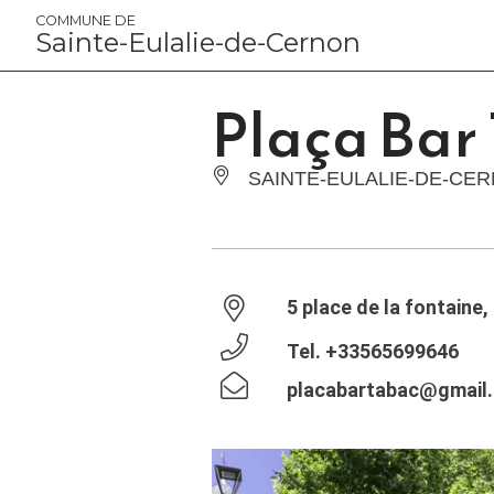
Panneau de gestion des cookies
COMMUNE DE
Sainte-Eulalie-de-Cernon
Plaça Bar
SAINTE-EULALIE-DE-CE
5 place de la fontaine
Tel.
+33565699646
placabartabac@gmail