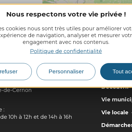
Nous respectons votre vie privée !
es cookies nous sont très utiles pour améliorer vot
xpérience de navigation, analyser et mesurer vot
engagement avec nos contenus.
L
Politique de confidentialité
refuser
Personnaliser
Tout ac
-EULALIE-DE-CERNON
Découvrir
ie-de-Cernon
Vie munici
 :
Vie locale
 de 10h à 12h et de 14h à 16h
Démarches,