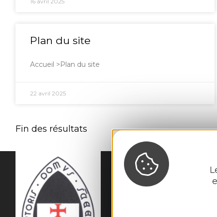
16 avril 2025
Plan du site
Accueil >Plan du site
22 avril 2025
Fin des résultats
L
e
MAIRIE DE
SAINTE
5, rue de la Mairie 

12230 Sainte-Eulal