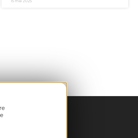
15 mai 2025
re
re