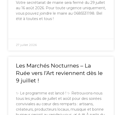
Votre secrétariat de mairie sera fermé du 29 juillet
au 16 août 2026. Pour toute urgence uniquement,
vous pouvez joindre le maire au 0685531198. Bel
été à toutes et tous !
27 juillet 2026
Les Marchés Nocturnes – La
Ruée vers l’Art reviennent dès le
9 juillet !
✨ Le programme est lancé ! ✨ Retrouvons-nous
tous les jeudis de juillet et août pour des soirées
conviviales au cœur des remparts : artisans,
créateurs, producteurs locaux, musique et bonne
humeur seront au rendez-vous. 🌿🎶 📅 À partir du